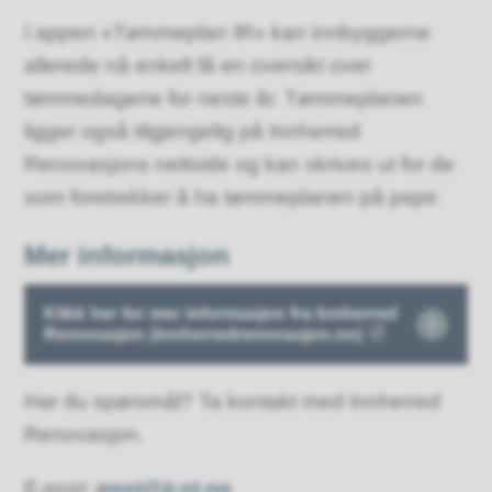
I appen «Tømmeplan IR» kan innbyggerne
allerede nå enkelt få en oversikt over
tømmedagene for neste år. Tømmeplanen
ligger også tilgjengelig på Innherred
Renovasjons nettside og kan skrives ut for de
som foretrekker å ha tømmeplanen på papir.
Mer informasjon
Klikk her for mer informasjon fra Innherred
Renovasjon (innherredrenovasjon.no)
Har du spørsmål? Ta kontakt med Innherred
Renovasjon.
E-post:
post@ir.nt.no