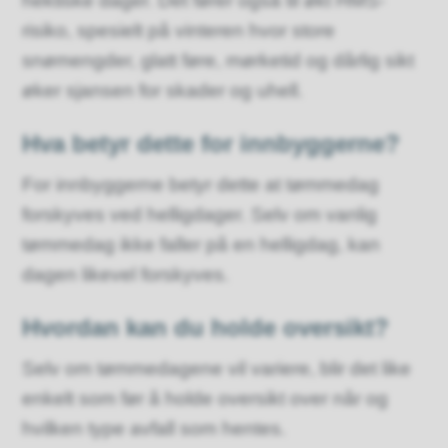
hektiske dager. Det fører også til økt HMS-
risiko, spesielt på vinteren hvor store
snømengder, glatt føre, mørketid og dårlig sikt
øker sjansen for skader og uhell.
Hva betyr dette for innbyggerne?
For innbyggerne betyr dette at tømmedag
forskyves ved helligdager. Selv om vanlig
tømmedag ikke faller på en helligdag, kan
dagen likevel forskyves.
Hvordan kan du holde oversikt?
Selv om tømmedagene vil variere, blir det like
enkelt som før å holde oversikt over når og
hvilken type avfall som hentes.