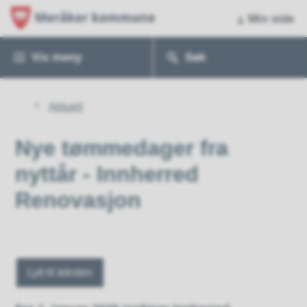
Min side
Vis
meny
Søk
Du
Aktuelt
er
her:
Nye tømmedager fra
nyttår - Innherred
Renovasjon
Lytt til teksten