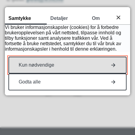
Telefonnummer:
74 08 88 40
Samtykke
Detaljer
Om
Vi bruker informasjonskapsler (cookies) for å forbedre
Sist endret
05.12.2024 07.47
brukeropplevelsen på vårt nettsted, tilpasse innhold og
tilby funksjoner samt analysere trafikken vår. Ved å
fortsette å bruke nettstedet, samtykker du til vår bruk av
informasjonskapsler i henhold til denne erklæringen.
Fant du det du lette etter?
Kun nødvendige
Godta alle
JA
NEI