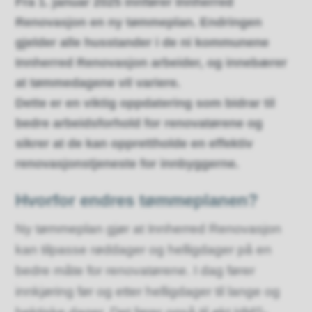
Fra 1. januar 2025 innfører Innherred
Renovasjon en ny tømmeplan. Endringen
gjelder alle husstander i de ni kommunene
Innherred Renovasjon arbeider, og innebærer
at tømmedagene vil variere.
Dette er en viktig oppdatering som bidrar til
bedre arbeidsforhold for renovatørene og
sikrer at de kan opprettholde en effektiv
renovasjonstjeneste for innbyggerne.
Hvorfor endres tømmeplanen?
Ny tømmeplan gjør at Innherred Renovasjon
kan tilpasse røddager og helligdager på en
bedre måte for renovatørene. I dag fører
innkjøring før og etter helligdager til lange og