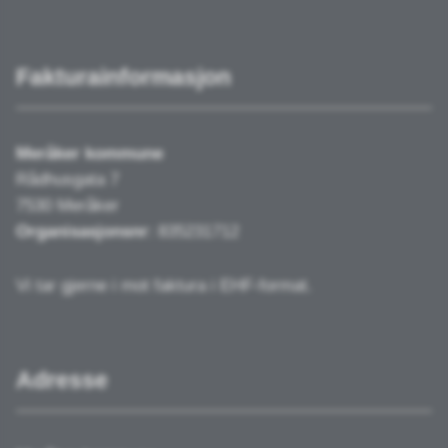
Fakturainformasjon
Meråker kommune
Rådhusgata 7
7530 Meråker
Organisasjonsnr
: 835231712
Vi tar gjerne i mot faktura i EHF-format.
Adresse