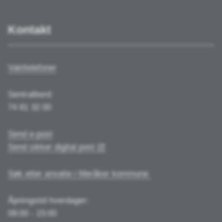
Kontakt
Vakttelefoner
Sentralbord:
74 81 32 00
Send e-post
Send sikker digital post
Søk etter ansatte i Meråker kommune
Åpningstid hverdager:
09:00 - 15:00