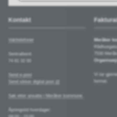
Kontakt
Faktura
Vakttelefoner
Meråker 
Rådhusgata
7530 Meråk
Sentralbord:
Organisasj
74 81 32 00
Vi tar gjern
Send e-post
format.
Send sikker digital post
Søk etter ansatte i Meråker kommune
Åpningstid hverdager:
09:00 - 15:00