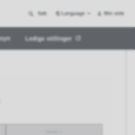
Language
Søk
Min side
nsyn
Ledige stillinger
Neste