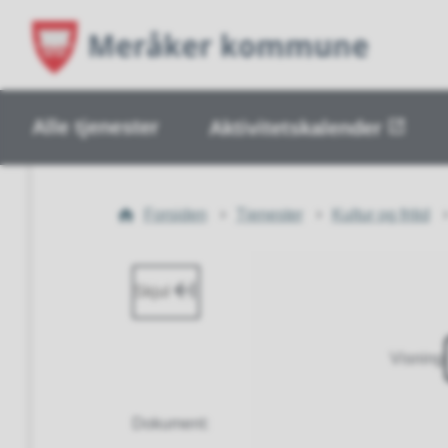
Alle tjenester
Aktivitetskalender
Du
Forsiden
Tjenester
Kultur og fritid
er
her:
Skjul
Visning
Dokument
: