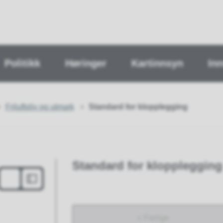
Politikk
Høringer
Kartinnsyn
In
Friluftsliv og utmark
Standard for klopplegging
Standard for klopplegging
Forrige