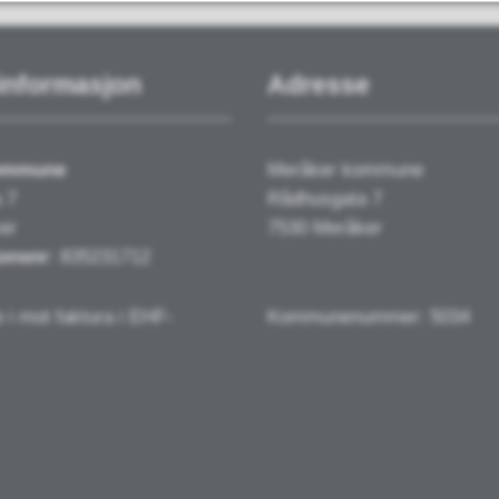
informasjon
Adresse
kommune
Meråker kommune
 7
Rådhusgata 7
er
7530 Meråker
onsnr
: 835231712
e i mot faktura i EHF-
Kommunenummer: 5034