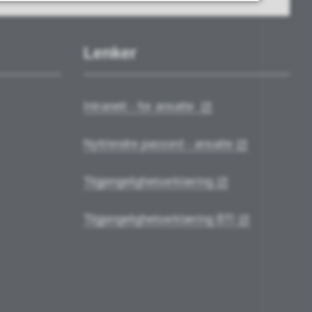
Lenker
Intranett - for ansatte
Nytt/endre passord - ansatte
Tilgjengelighetserklæring
Tilgjengelighetserklæring BTI