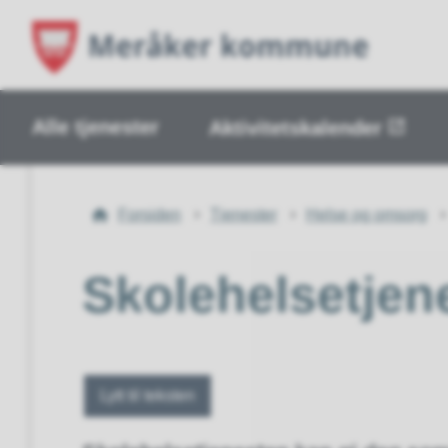
Alle tjenester
Aktivitetskalender
Du
Forsiden
Tjenester
Helse og omsorg
er
her:
Skolehelsetjen
Lytt til teksten