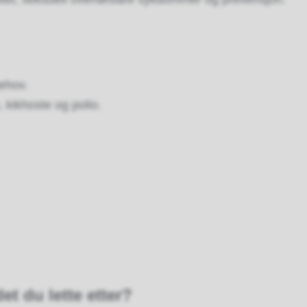
behov.
, kikhoste og polio.
et du lette etter?