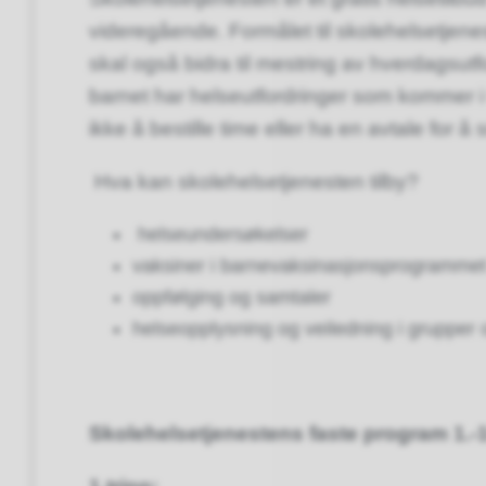
videregående. Formålet til skolehelsetjenes
skal også bidra til mestring av hverdagsutf
barnet har helseutfordringer som kommer i 
ikke å bestille time eller ha en avtale for å
Hva kan skolehelsetjenesten tilby?
helseundersøkelser
vaksiner i barnevaksinasjonsprogramme
oppfølging og samtaler
helseopplysning og veiledning i grupper 
Skolehelsetjenestens faste program 1.-1