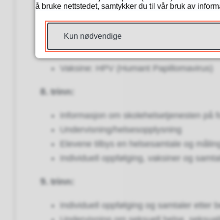
å bruke nettstedet, samtykker du til vår bruk av infor
Vaksine: MMR (meslinger, kusma og rød
Kun nødvendige
7. trinn:
Vaksine: HPV (Humant Papillomavirus)
8. trinn:
Informasjon om skolehelsetjenesten på f
Undervisning/helsesopplysning
Elevene tilbys en helsesamtale og målin
Individuell oppfølging, vaksiner og samta
9. trinn:
Individuell oppfølging og samtaler etter 
Undervisning om seksuell helse, seksual