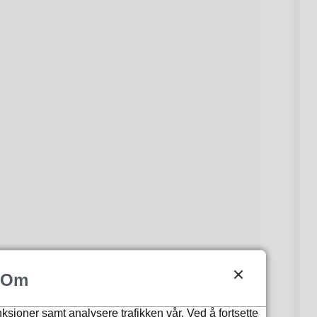
Om
nksjoner samt analysere trafikken vår. Ved å fortsette