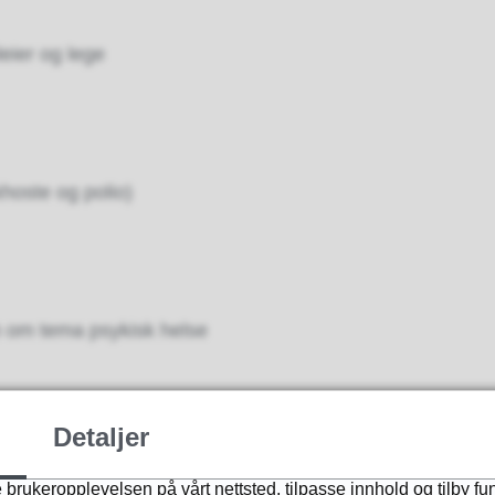
eier og lege
khoste og polio)
 om tema psykisk helse
Detaljer
 om tema pubertetsutvikling
 brukeropplevelsen på vårt nettsted, tilpasse innhold og tilby fu