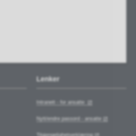
Lenker
Intranett - for ansatte
Nytt/endre passord - ansatte
Tilgjengelighetserklæring