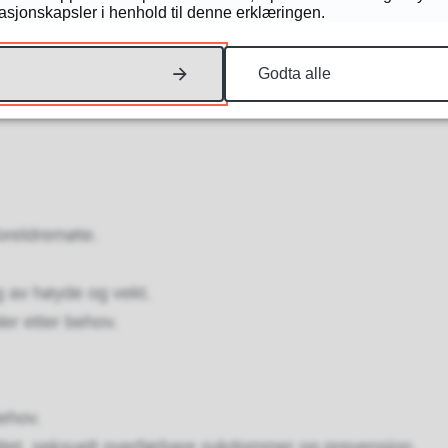
masjonskapsler i henhold til denne erklæringen.
e hunder)
Godta alle
oreldremøte.
g av høyde og vekt.
ler etter behov.
behov.
itet, seksuelt overførbare sykdommer og prevensjon.