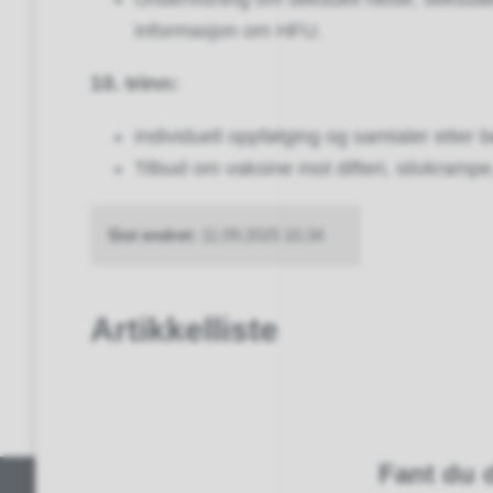
Informasjon om HFU.
10. trinn:
Individuell oppfølging og samtaler etter 
Tilbud om vaksine mot difteri, stivkrampe
Sist endret
11.09.2025 10.34
Artikkelliste
Fant du d