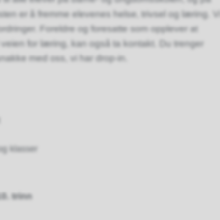
ten er å fremme elevenes helse, trivsel og læring. V
ordringer. Foreldre og foresatte som opplever at
veien for læring, kan også ta kontakt. Du trenger
 snakke med oss, vi har drop-in.
t
og klasser
0. trinn