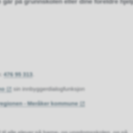
går på grunnskolen eller dine foreldre hjel
n:
476 95 313
.
no
sin innbyggerdialogfunksjon
regionen - Meråker kommune
d til alle elever på barne- og ungdomsskolen, og på