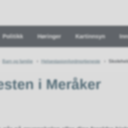
Politikk
Høringer
Kartinnsyn
In
Barn og familie
Helsestasjon/jordmortjeneste
Skolehel
esten i Meråker