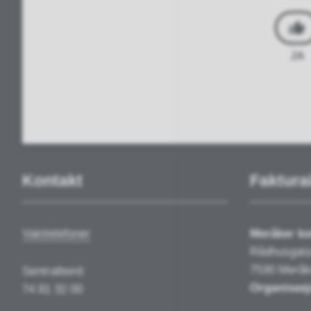
JA
Kontakt
Faktura
Vakttelefoner
Meråker 
Rådhusgata
7530 Meråk
Sentralbord:
Organisasj
74 81 32 00