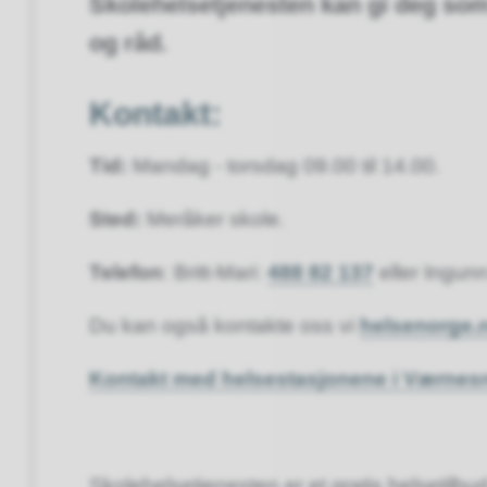
Skolehelsetjenesten kan gi deg som 
og råd.
Kontakt:
Tid:
Mandag - torsdag 09.00 til 14.00.
Sted:
Meråker skole.
Telefon
: Britt-Mari:
488 82 137
eller Ingun
Du kan også kontakte oss vi
helsenorge.
Kontakt med helsestasjonene i Værnes
Skolehelsetjenesten er et gratis helsetilbu