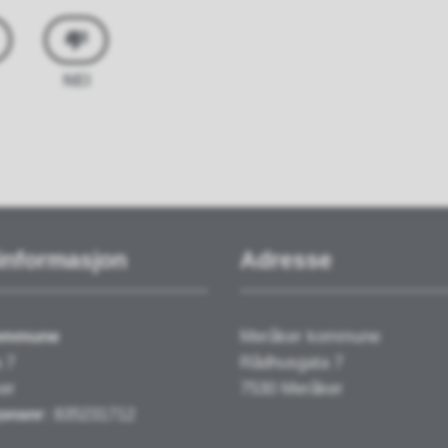
NEI
informasjon
Adresse
kommune
Meråker kommune
 7
Rådhusgata 7
er
7530 Meråker
onsnr
: 835231712