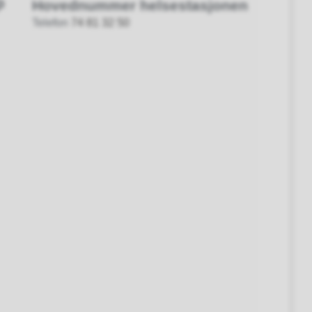
p
Hovednummer helsestasjonen
Telefon
74 81 32 50