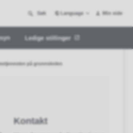
Language
Søk
Min side
nsyn
Ledige stillinger
setjenesten på grunnskolen
Kontakt