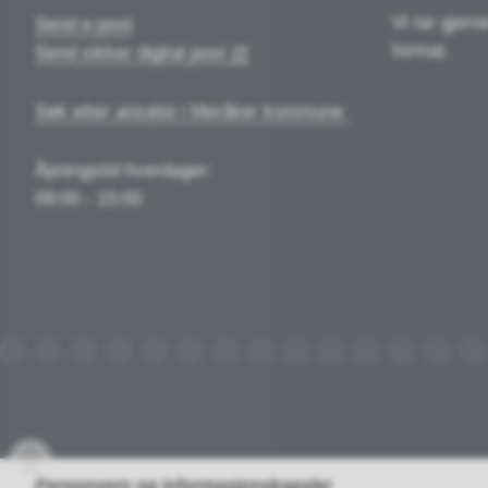
Vi tar gjern
Send e-post
format.
Send sikker digital post
Søk etter ansatte i Meråker kommune
Åpningstid hverdager:
09:00 - 15:00
Innlogging
Personvern og informasjonskapsler