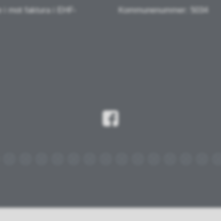
e i mot faktura i EHF-
Kommunenummer: 5034